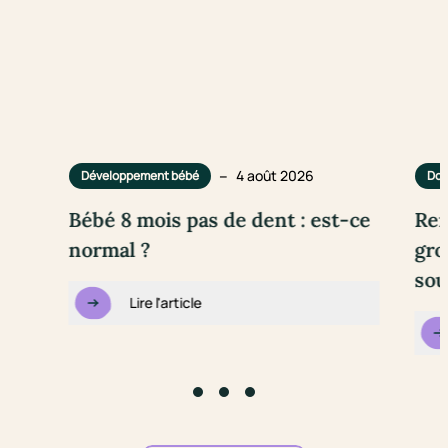
–
4 août 2026
Développement bébé
Dou
Bébé 8 mois pas de dent : est-ce
Rem
normal ?
gro
sou
Lire l'article
Go to slide #1
Go to slide #2
Go to slide #3