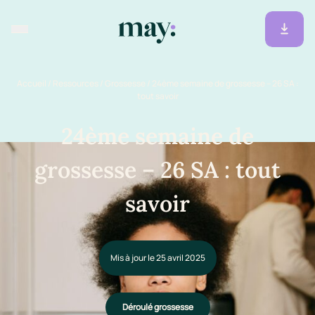
Accueil
/
Ressources
/
Grossesse
/
24ème semaine de grossesse – 26 SA :
tout savoir
24ème semaine de
grossesse – 26 SA : tout
savoir
Mis à jour le 25 avril 2025
Déroulé grossesse