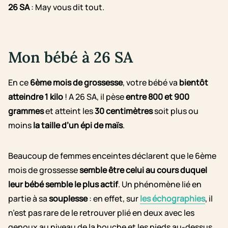
26 SA
:
May vous dit tout.
Mon bébé à 26 SA
En ce
6ème mois de grossesse
, votre bébé va
bientôt
atteindre 1 kilo
! A 26 SA, il pèse
entre 800 et 900
grammes
et atteint les
30 centimètres
soit plus ou
moins
la taille d’un épi de maïs
.
Beaucoup de femmes enceintes déclarent que le 6ème
mois de grossesse
semble être celui au cours duquel
leur bébé semble le plus actif
. Un phénomène lié en
partie à sa
souplesse
: en effet, sur
les échographies
, il
n’est pas rare de le retrouver plié en deux avec les
genoux au niveau de la bouche et les pieds au-dessus