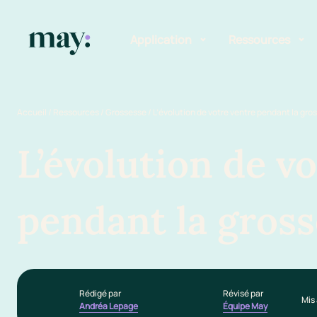
Application
Ressources
Fonctionnalités
Blog
Accueil
/
Ressources
/
Grossesse
/
L’évolution de votre ventre pendant la gro
Mission
Guide des pr
L’évolution de v
Newsletters
pendant la gros
Rédigé par
Révisé par
Mis 
Andréa Lepage
Équipe May