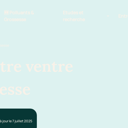
🆕 Polluants &
Etudes et
Entr
Grossesse
recherche
Comité scientifique
ssesse
énoms
Exposition aux écrans des 0-3
ans
otre ventre
Sommeil de l'enfant
sesse
IA et parentalité
à jour le 7 juillet 2025