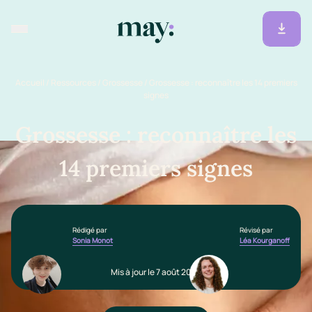
Accueil
/
Ressources
/
Grossesse
/
Grossesse : reconnaître les 14 premiers
signes
Grossesse : reconnaître les
14 premiers signes
Rédigé par
Révisé par
Sonia Monot
Léa Kourganoff
Mis à jour le 7 août 2025