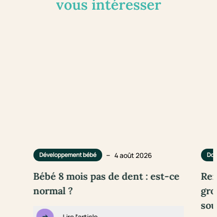
vous intéresser
–
4 août 2026
Développement bébé
Dou
Bébé 8 mois pas de dent : est-ce
Rem
normal ?
gro
sou
Lire l'article