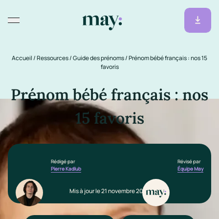
Accueil
/
Ressources
/
Guide des prénoms
/
Prénom bébé français : nos 15
favoris
Prénom bébé français : nos
15 favoris
Rédigé par
Révisé par
Pierre Kadlub
Équipe May
Mis à jour le 21 novembre 2025