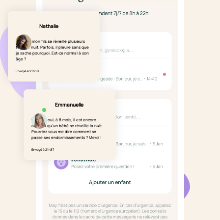
Nathalie
Bonjour, mon fils se réveille plusieurs
fois par nuit. Parfois, il pleure sans que
je sache pourquoi. Est-ce normal à son
âge ?
Envoyé à 21h30
Emmanuelle
Bonjour, oui, à 8 mois, il est encore
courant qu'un bébé se réveille la nuit.
Pourriez vous me dire comment se
passe ses endormissements ? Merci !
Envoyé à 21h37