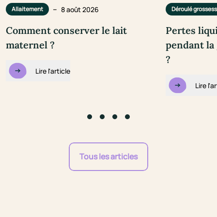
–
8 août 2026
Allaitement
Déroulé grosses
Comment conserver le lait
Pertes liqu
maternel ?
pendant la 
?
Lire l'article
Lire l'a
Go to slide #1
Go to slide #2
Go to slide #3
Go to slide #4
Tous les articles