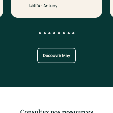
Latifa
- Antony
Go to slide #1
Go to slide #2
Go to slide #3
Go to slide #4
Go to slide #5
Go to slide #6
Go to slide #7
Go to slide #8
Découvrir May
Consultez nos ressources