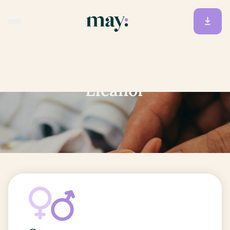
Accueil
/
Prénoms
/
Eléanor
Eléanor