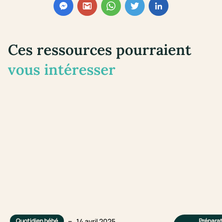
Ces ressources pourraient
vous intéresser
–
14 avril 2025
Quotidien bébé
Préparat