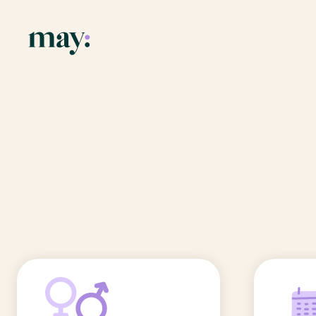
Application
Ressources
Fonctionnalités
Blog
Accueil
/
Prénoms
/
Aliénor
Mission
Guide des pr
Aliénor
Newsletters