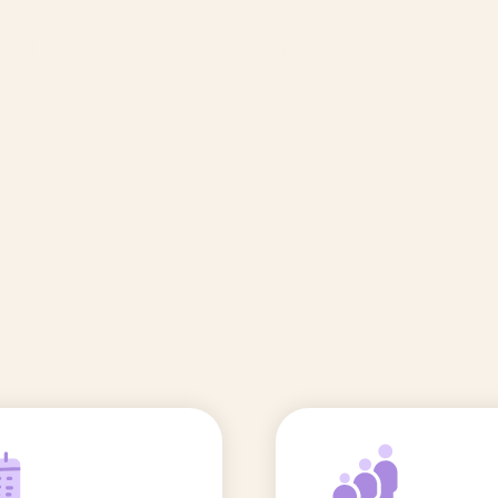
🆕 Polluants &
Etudes et
Entr
Grossesse
recherche
Comité scientifique
énoms
Exposition aux écrans des 0-3
ans
Sommeil de l'enfant
IA et parentalité