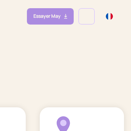
Essayer May
eprises