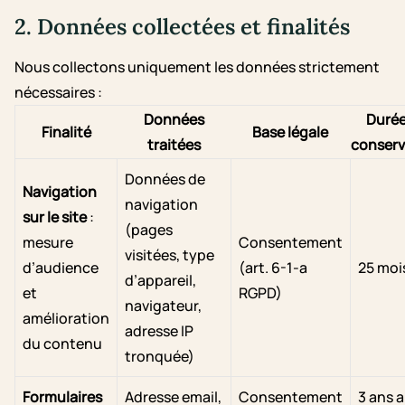
2. Données collectées et finalités
Nous collectons uniquement les données strictement
nécessaires :
Données
Durée
Finalité
Base légale
traitées
conserv
Données de
Navigation
navigation
sur le site
:
(pages
mesure
Consentement
visitées, type
d’audience
(art. 6-1-a
25 moi
d’appareil,
et
RGPD)
navigateur,
amélioration
adresse IP
du contenu
tronquée)
Formulaires
Adresse email,
Consentement
3 ans 