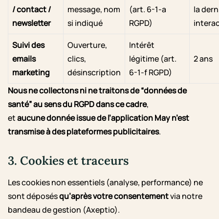
/ contact /
message, nom
(art. 6-1-a
la dern
newsletter
si indiqué
RGPD)
intera
Suivi des
Ouverture,
Intérêt
emails
clics,
légitime (art.
2 ans
marketing
désinscription
6-1-f RGPD)
Nous ne collectons ni ne traitons de “données de
santé” au sens du RGPD dans ce cadre
,
et
aucune donnée issue de l’application May n’est
transmise à des plateformes publicitaires
.
3. Cookies et traceurs
Les cookies non essentiels (analyse, performance) ne
sont déposés
qu’après votre consentement
via notre
bandeau de gestion (Axeptio).