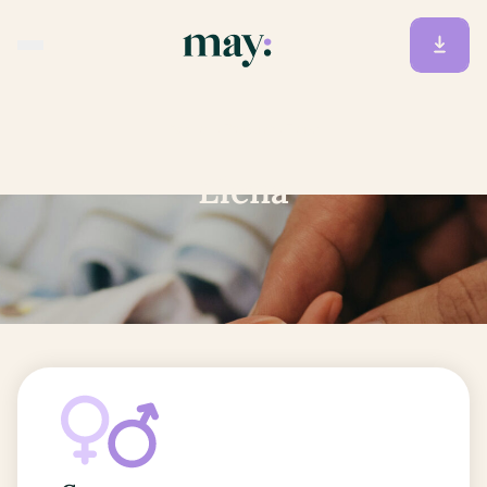
Accueil
/
Prénoms
/
Elena
Elena