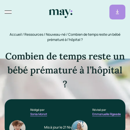
Accueil
/
Ressources
/
Nouveau-né
/
Combien de temps reste un bébé
prématuré à l’hôpital ?
Combien de temps reste un
bébé prématuré à l’hôpital
?
Rédigé par
Révisé par
Sonia Monot
Emmanuelle Rigeade
Mis à jour le 21 février 2025