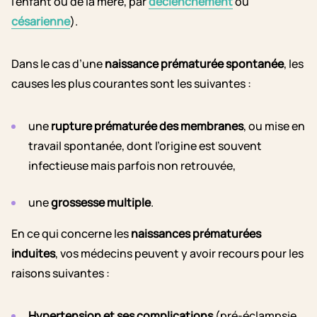
l’enfant ou de la mère, par
déclenchement
ou
césarienne
).
Dans le cas d’une
naissance prématurée spontanée
, les
causes les plus courantes sont les suivantes :
une
rupture prématurée des membranes
, ou mise en
travail spontanée, dont l’origine est souvent
infectieuse mais parfois non retrouvée,
une
grossesse multiple
.
En ce qui concerne les
naissances prématurées
induites
, vos médecins peuvent y avoir recours pour les
raisons suivantes :
Hypertension et ses complications
(pré-éclampsie,