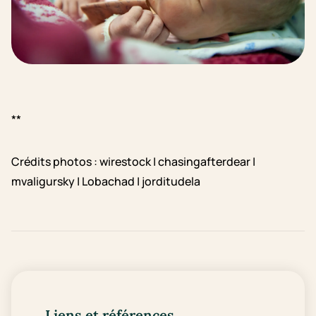
**
Crédits photos : wirestock | chasingafterdear |
mvaligursky | Lobachad | jorditudela
Liens et références