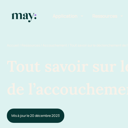
Application
Ressources
Fonctionnalités
Blog
Accueil
/
Ressources
/
Accouchement
/
Tout savoir sur le déclenchement de
Mission
Guide des pr
Tout savoir sur 
Newsletters
de l’accoucheme
Mis à jour le 20 décembre 2023