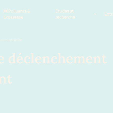
🆕 Polluants &
Etudes et
Entr
Grossesse
recherche
Comité scientifique
 l’accouchement
énoms
Exposition aux écrans des 0-3
ans
le déclenchement
Sommeil de l'enfant
nt
IA et parentalité