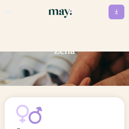
Accueil
/
Prénoms
/
Zelia
Zelia