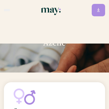
Accueil
/
Prénoms
/
Azélie
Azélie