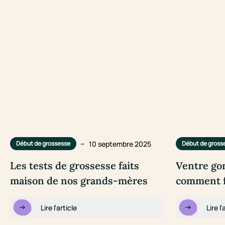
–
10 septembre 2025
Début de grossesse
Début de gross
Les tests de grossesse faits
Ventre gon
maison de nos grands-mères
comment fa
Lire l'article
Lire l'