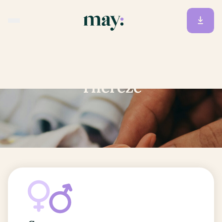
Accueil
/
Prénoms
/
Thereze
Thereze