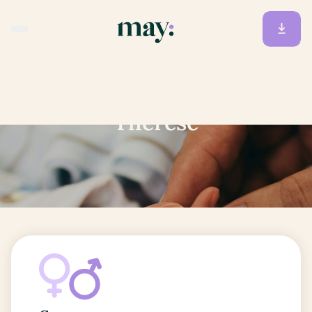
Accueil
/
Prénoms
/
Thérèse
Thérèse