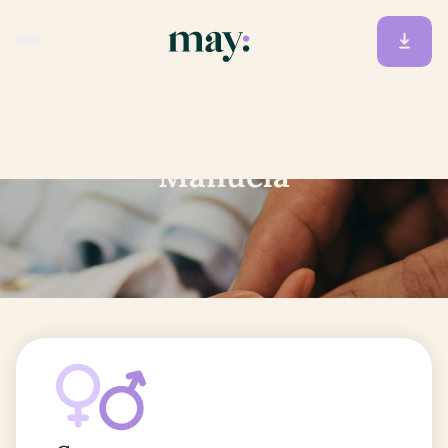
Accueil
/
Prénoms
/
Manuela
Manuela