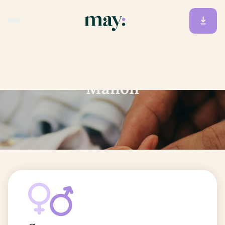
Accueil
/
Prénoms
/
Manon
Manon