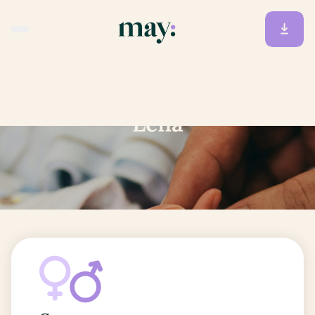
Accueil
/
Prénoms
/
Léna
Léna