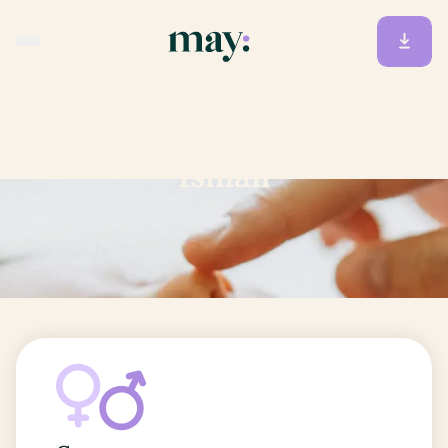
Accueil
/
Prénoms
/
Ismaïl
Ismaïl