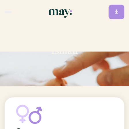
Accueil
/
Prénoms
/
Ismail
Ismail