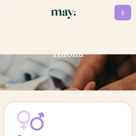
Accueil
/
Prénoms
/
Hilona
Hilona