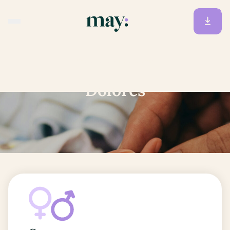
Accueil
/
Prénoms
/
Dolores
Dolores