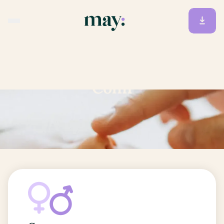
Accueil
/
Prénoms
/
Colin
Colin