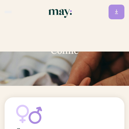
Accueil
/
Prénoms
/
Coline
Coline