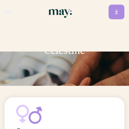
Accueil
/
Prénoms
/
Célestine
Célestine