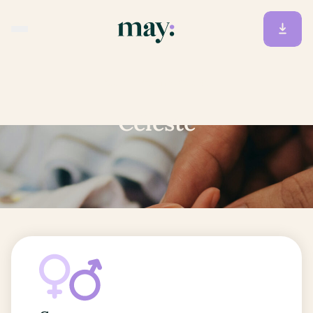
Accueil
/
Prénoms
/
Céleste
Céleste