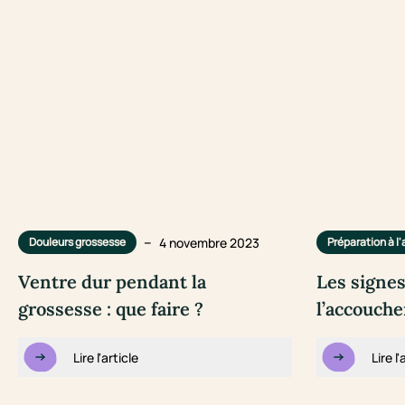
–
4 novembre 2023
Douleurs grossesse
Préparation à 
Ventre dur pendant la
Les signes
grossesse : que faire ?
l’accouch
Lire l'article
Lire l'