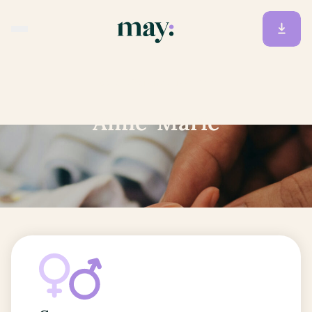
Accueil
/
Prénoms
/
Anne-Marie
Anne-Marie