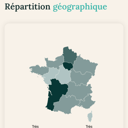
Répartition
géographique
Très
Très