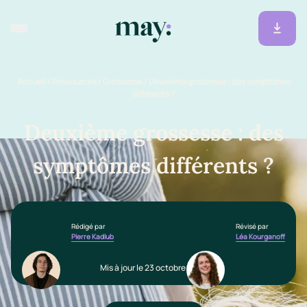
Accueil
/
Ressources
/
Grossesse
/
Deuxième grossesse : des symptômes
différents ?
Deuxième grossesse : des
symptômes différents ?
Rédigé par
Révisé par
Pierre Kadlub
Léa Kourganoff
Mis à jour le 23 octobre 2025