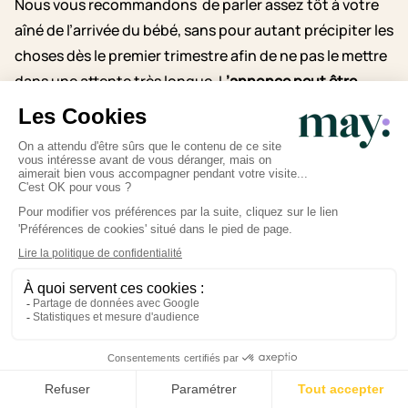
Nous vous recommandons de parler assez tôt à votre
aîné de l’arrivée du bébé, sans pour autant précipiter les
choses dès le premier trimestre afin de ne pas le mettre
dans une attente très longue. L
’annonce peut être
simple et sincère, sans en faire un événement
exceptionnel.
Essayez aussi d’évoquer les
changements possibles pour que votre enfant sache
qu’il peut exprimer toutes ses émotions.
À la naissance de votre bébé, vous pouvez organiser un
échange de cadeaux entre les enfants par exemple :
l’aîné offre quelque chose au bébé et reçoit un présent
“de sa part”.
Il est essentiel de le valoriser et de
continuer à lui accorder des moments exclusifs
.
Essayez au maximum de ne pas trop modifier ses