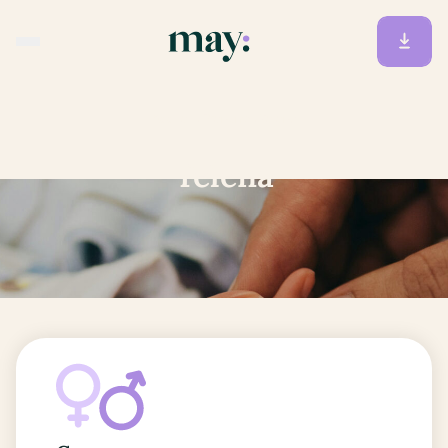
Accueil
/
Prénoms
/
Yelena
Yelena