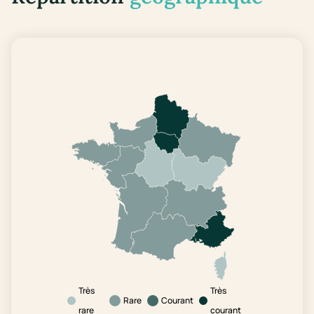
Très
Très
Rare
Courant
rare
courant