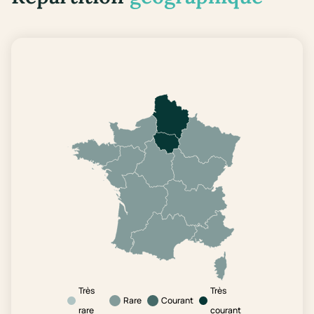
Très
Très
Rare
Courant
rare
courant