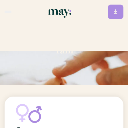
Accueil
/
Prénoms
/
Yani
Yani