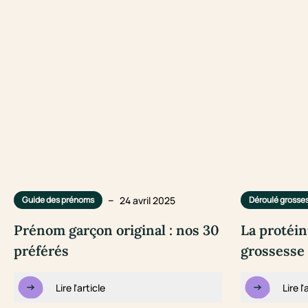
–
24 avril 2025
Guide des prénoms
Déroulé grosse
Prénom garçon original : nos 30
La protéin
préférés
grossesse 
Lire l'article
Lire l'