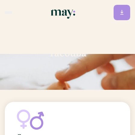
Accueil
/
Prénoms
/
Yacouba
Yacouba