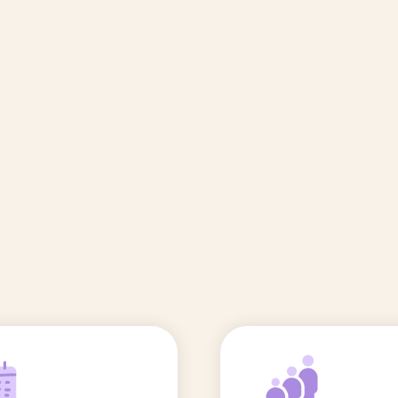
🆕 Polluants &
Etudes et
Entr
Grossesse
recherche
Comité scientifique
énoms
Exposition aux écrans des 0-3
ans
Sommeil de l'enfant
IA et parentalité