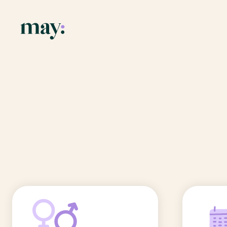
Application
Ressources
Fonctionnalités
Blog
Accueil
/
Prénoms
/
Xana
Mission
Guide des pr
Xana
Newsletters