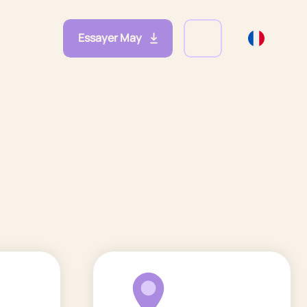
Essayer May
eprises