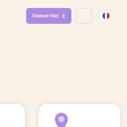
Essayer May
eprises