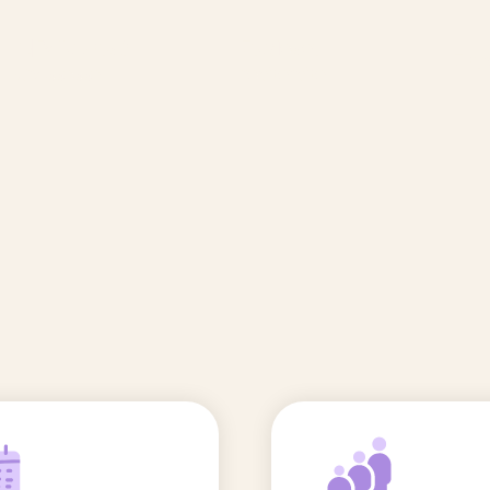
🆕 Polluants &
Etudes et
Entr
Grossesse
recherche
Comité scientifique
énoms
Exposition aux écrans des 0-3
ans
Sommeil de l'enfant
IA et parentalité