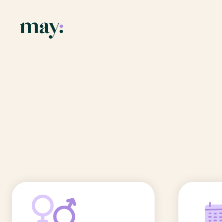
Application
Ressources
Fonctionnalités
Blog
Accueil
/
Prénoms
/
Wesley
Mission
Guide des pr
Wesley
Newsletters