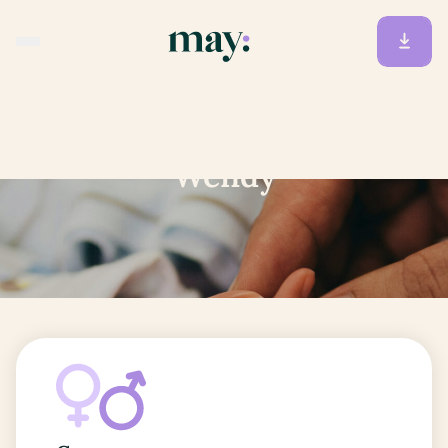
Accueil
/
Prénoms
/
Wendy
Wendy