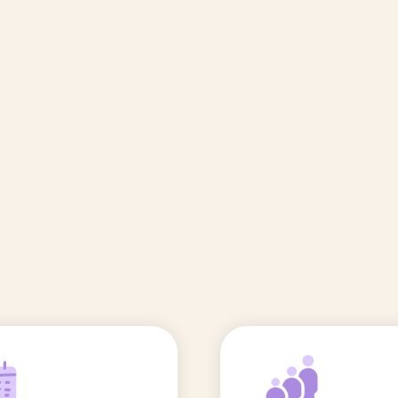
🆕 Polluants &
Etudes et
Entr
Grossesse
recherche
Comité scientifique
énoms
Exposition aux écrans des 0-3
ans
Sommeil de l'enfant
IA et parentalité