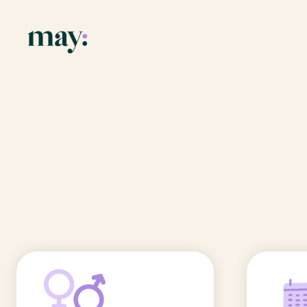
Application
Ressources
Fonctionnalités
Blog
Accueil
/
Prénoms
/
Uranie
Mission
Guide des pr
Uranie
Newsletters