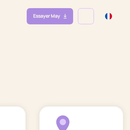
Essayer May
eprises