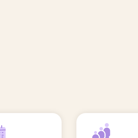
🆕 Polluants &
Etudes et
Entr
Grossesse
recherche
Comité scientifique
énoms
Exposition aux écrans des 0-3
ans
Sommeil de l'enfant
IA et parentalité