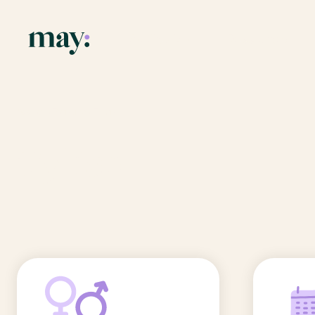
Application
Ressources
Fonctionnalités
Blog
Accueil
/
Prénoms
/
Tylian
Mission
Guide des pr
Tylian
Newsletters