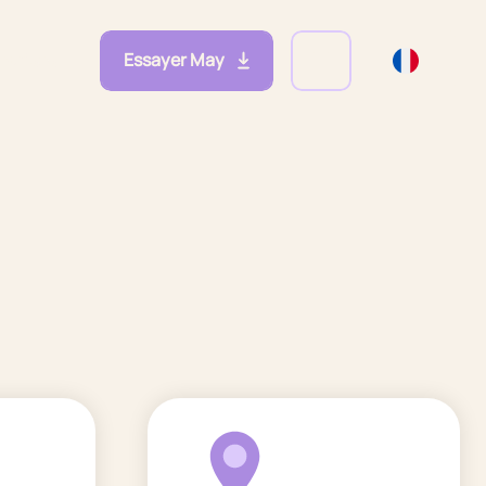
Essayer May
eprises