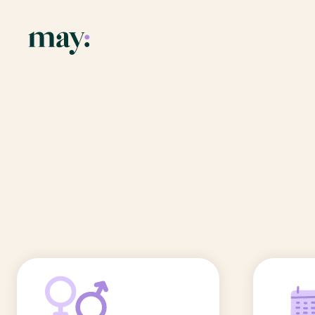
Application
Ressources
Fonctionnalités
Blog
Accueil
/
Prénoms
/
Timotei
Mission
Guide des pr
Timotei
Newsletters