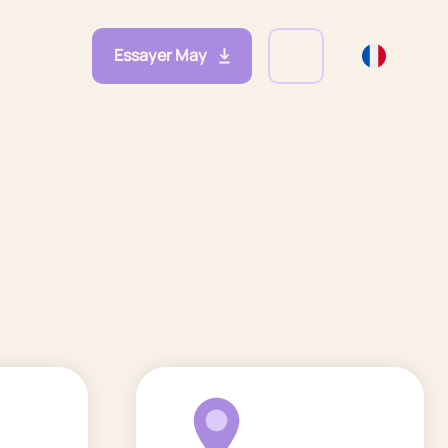
Essayer May
eprises