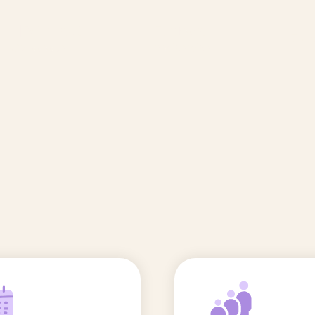
🆕 Polluants &
Etudes et
Entr
Grossesse
recherche
Comité scientifique
énoms
Exposition aux écrans des 0-3
ans
Sommeil de l'enfant
IA et parentalité