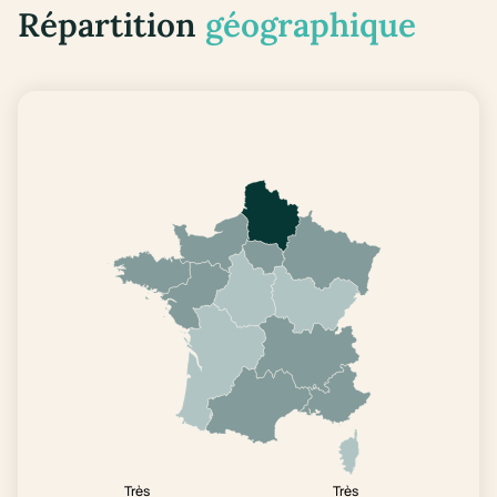
Répartition
géographique
Très
Très