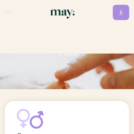
Accueil
/
Prénoms
/
Tibo
Tibo