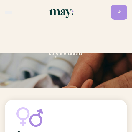
Accueil
/
Prénoms
/
Sylvana
Sylvana