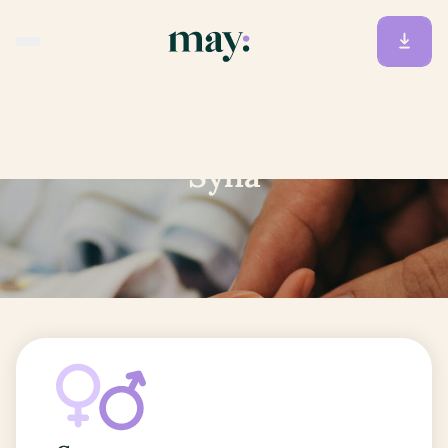
Accueil
/
Prénoms
/
Sylia
Sylia