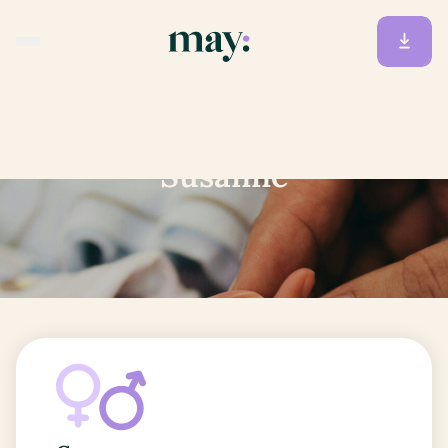
Accueil
/
Prénoms
/
Susanne
Susanne