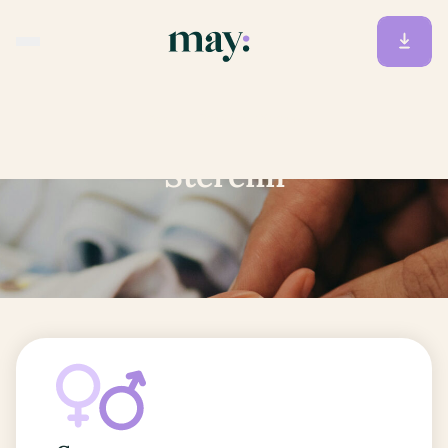
Accueil
/
Prénoms
/
Sterenn
Sterenn