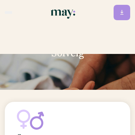
Accueil
/
Prénoms
/
Solveig
Solveig