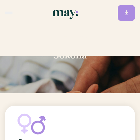
Accueil
/
Prénoms
/
Sokona
Sokona