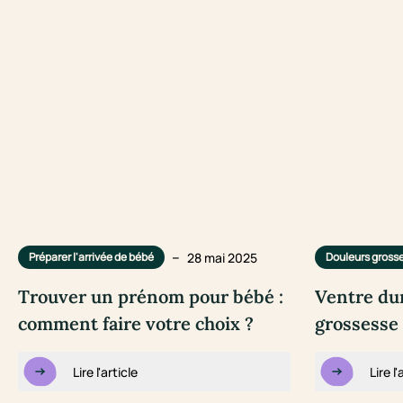
–
28 mai 2025
Préparer l'arrivée de bébé
Douleurs gross
Trouver un prénom pour bébé :
Ventre du
comment faire votre choix ?
grossesse 
Lire l'article
Lire l'