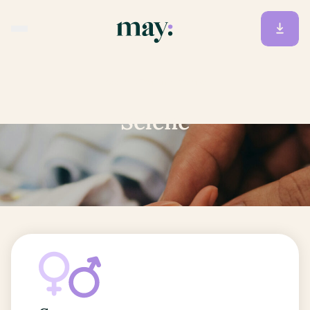
Accueil
/
Prénoms
/
Selene
Selene