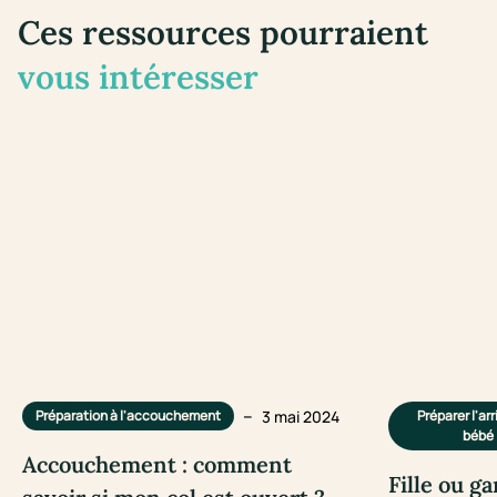
Ces ressources pourraient
vous intéresser
–
3 mai 2024
Préparation à l'accouchement
Préparer l'ar
bébé
Accouchement : comment
Fille ou ga