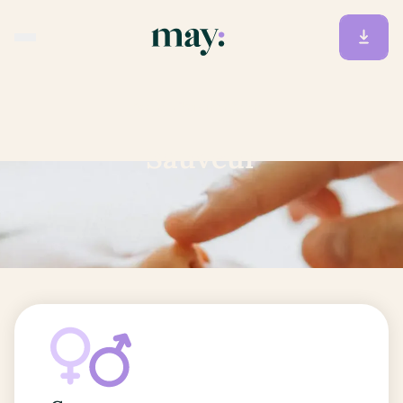
Accueil
/
Prénoms
/
Sauveur
Sauveur