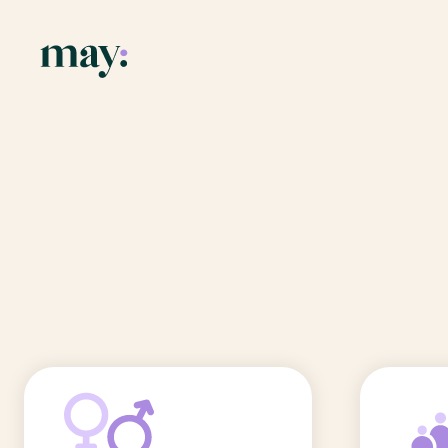
Application
Ressources
Fonctionnalités
Blog
Accueil
/
Prénoms
/
Saona
Mission
Guide des pr
Saona
Newsletters