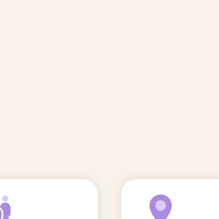
🆕 Polluants &
Etudes et
Entr
Grossesse
recherche
Comité scientifique
énoms
Exposition aux écrans des 0-3
ans
Sommeil de l'enfant
IA et parentalité