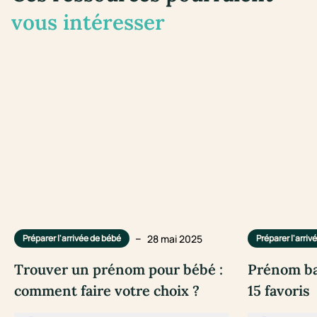
vous intéresser
–
28 mai 2025
Préparer l'arrivée de bébé
Préparer l'arriv
Trouver un prénom pour bébé :
Prénom ba
comment faire votre choix ?
15 favoris