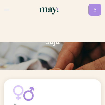
Accueil
/
Prénoms
/
Saja
Saja