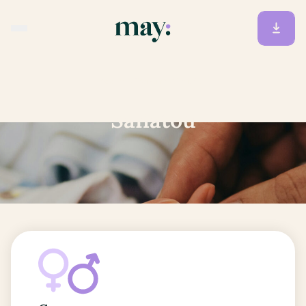
Accueil
/
Prénoms
/
Safiatou
Safiatou