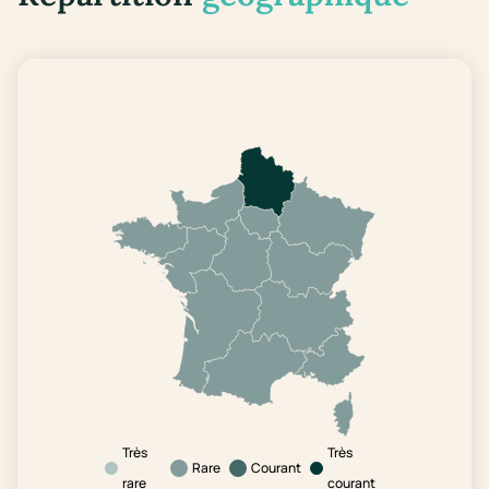
Très
Très
Rare
Courant
rare
courant