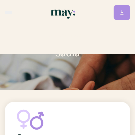
Accueil
/
Prénoms
/
Sadia
Sadia